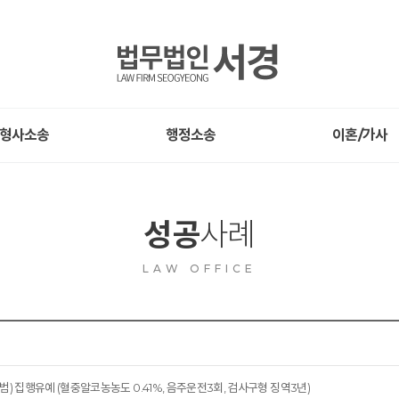
형사소송
행정소송
이혼/가사
성공
사례
LAW OFFICE
) 집행유예 (혈중알코농농도 0.41%, 음주운전3회, 검사구형 징역3년)