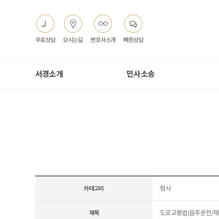
무료상담
오시는길
변호사소개
빠른상담
서경소개
민사소송
형사
카테고리
도로교통법(음주운전/재범
제목