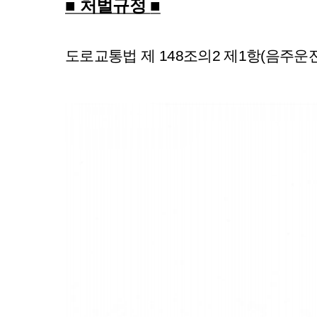
■ 처벌규정
■
도로교통법 제 148조의2 제1항(음주운전